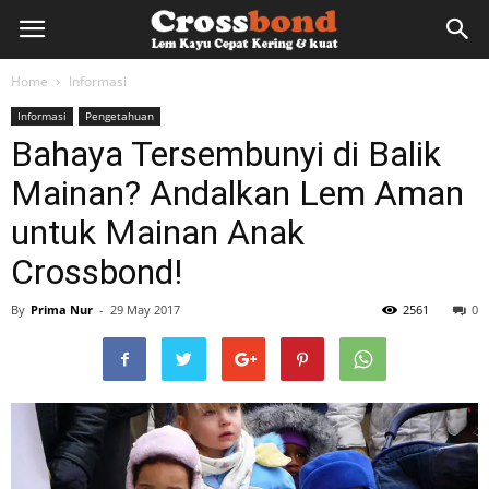
lemkayu.net
Home
Informasi
Informasi
Pengetahuan
–
Bahaya Tersembunyi di Balik
Mainan? Andalkan Lem Aman
Lem
untuk Mainan Anak
Crossbond!
Kayu,
By
Prima Nur
-
29 May 2017
2561
0
HPL,
Kertas,