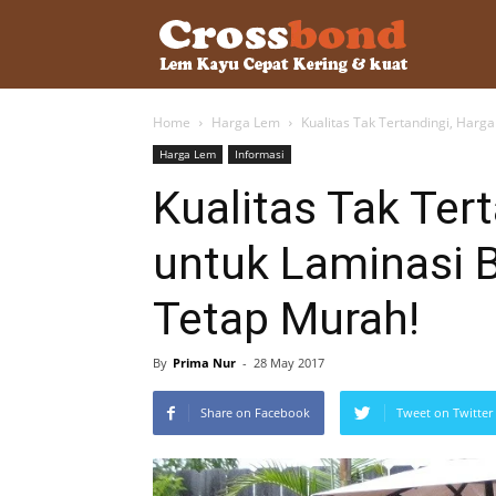
lemkayu.ne
Home
Harga Lem
Kualitas Tak Tertandingi, Har
–
Harga Lem
Informasi
Kualitas Tak Ter
Lem
untuk Laminasi
Tetap Murah!
Kayu,
By
Prima Nur
-
28 May 2017
HPL,
Share on Facebook
Tweet on Twitter
Kertas,