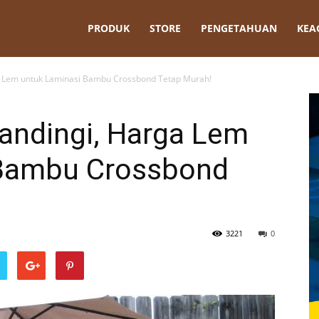
t
PRODUK
STORE
PENGETAHUAN
KEA
ga Lem untuk Laminasi Bambu Crossbond Tetap Murah!
tandingi, Harga Lem
 Bambu Crossbond
3221
0