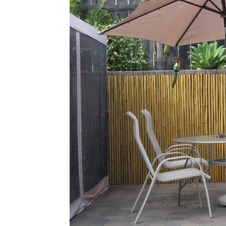
Vinyl
Cepat
Kering,
Kuat
&