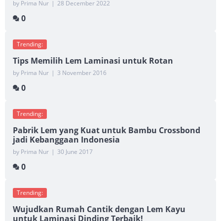
by Prima Nur
|
28 December 2022
0
Trending:
Tips Memilih Lem Laminasi untuk Rotan
by Prima Nur
|
3 November 2016
0
Trending:
Pabrik Lem yang Kuat untuk Bambu Crossbond
jadi Kebanggaan Indonesia
by Prima Nur
|
30 June 2017
0
Trending:
Wujudkan Rumah Cantik dengan Lem Kayu
untuk Laminasi Dinding Terbaik!