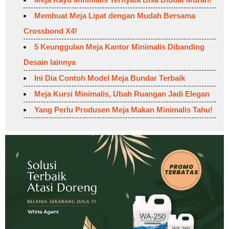
Membuat Meja Lipat dengan Mudah Bersama
Crossbond X4!
5 Keunggulan Meja Kantor Minimalis Dibanding
Desain lainnya
Ini Dia Contoh Model Meja Bundar Terbaik
Meja Kursi Minimalis, Ubah Ruangan Jadi Elegan
Yang Perlu Produsen Meja Makan Minimalis Tahu!