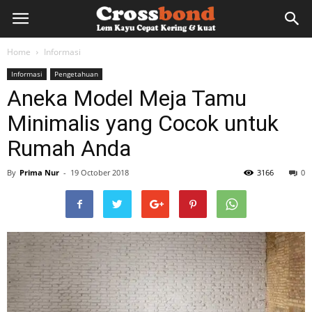
lemkayu.net
Home
Informasi
Informasi
Pengetahuan
–
Aneka Model Meja Tamu
Minimalis yang Cocok untuk
Lem
Rumah Anda
By
Prima Nur
-
19 October 2018
3166
0
Kayu,
HPL,
Kertas,