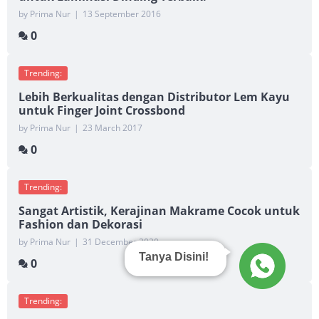
by Prima Nur
|
13 September 2016
0
Trending:
Lebih Berkualitas dengan Distributor Lem Kayu
untuk Finger Joint Crossbond
by Prima Nur
|
23 March 2017
0
Trending:
Sangat Artistik, Kerajinan Makrame Cocok untuk
Fashion dan Dekorasi
by Prima Nur
|
31 December 2020
Tanya Disini!
0
Trending: