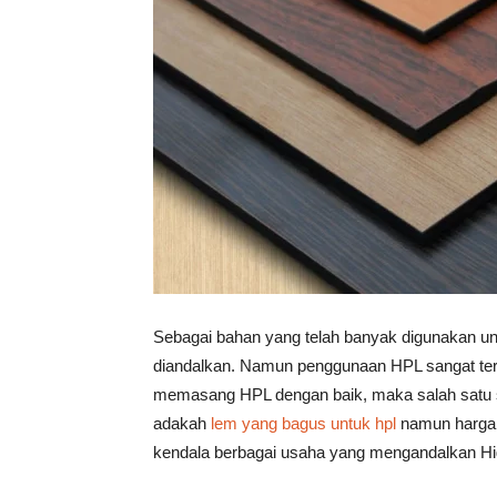
Vinyl
Cepat
Kering,
Sebagai bahan yang telah banyak digunakan unt
Kuat
diandalkan. Namun penggunaan HPL sangat terga
memasang HPL dengan baik, maka salah satu s
adakah
lem yang bagus untuk hpl
namun hargan
&
kendala berbagai usaha yang mengandalkan Hi