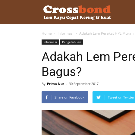
lemkayu.ne
Home
Informasi
Adakah Lem Perekat HPL Murah 
–
Informasi
Pengetahuan
Adakah Lem Pere
Lem
Bagus?
Kayu,
By
Prima Nur
-
30 September 2017
Share on Facebook
Tweet on Twitter
HPL,
Kertas,