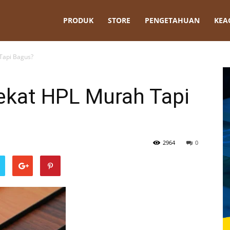
t
PRODUK
STORE
PENGETAHUAN
KEA
Tapi Bagus?
kat HPL Murah Tapi
2964
0