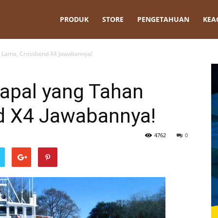
t
PRODUK
STORE
PENGETAHUAN
KEA
 Lama, Crossbond X4 Jawabannya!
apal yang Tahan
d X4 Jawabannya!
4762
0