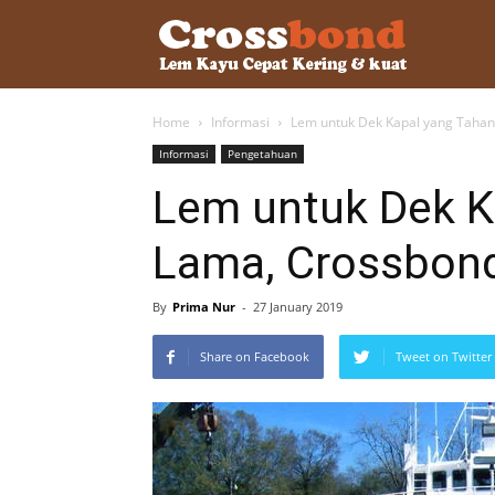
lemkayu.ne
Home
Informasi
Lem untuk Dek Kapal yang Tahan
–
Informasi
Pengetahuan
Lem untuk Dek K
Lem
Lama, Crossbon
Kayu,
By
Prima Nur
-
27 January 2019
Share on Facebook
Tweet on Twitter
HPL,
Kertas,