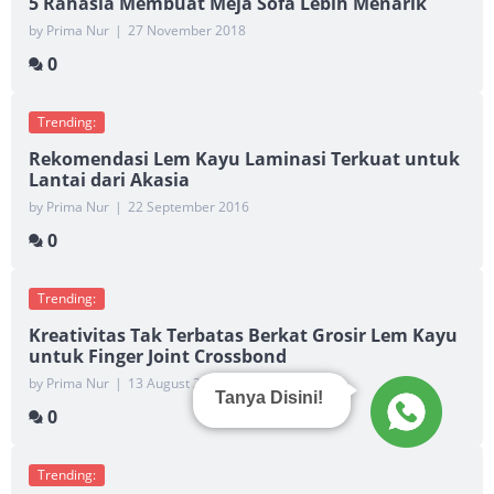
5 Rahasia Membuat Meja Sofa Lebih Menarik
by Prima Nur
|
27 November 2018
0
Trending:
Rekomendasi Lem Kayu Laminasi Terkuat untuk
Lantai dari Akasia
by Prima Nur
|
22 September 2016
0
Trending:
Kreativitas Tak Terbatas Berkat Grosir Lem Kayu
untuk Finger Joint Crossbond
by Prima Nur
|
13 August 2017
Tanya Disini!
0
Trending: