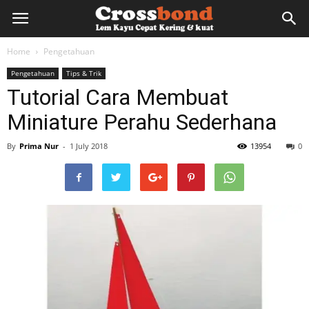
lemkayu.net
Home
Pengetahuan
Pengetahuan
Tips & Trik
–
Tutorial Cara Membuat
Miniature Perahu Sederhana
Lem
By
Prima Nur
-
1 July 2018
13954
0
Kayu,
HPL,
Kertas,