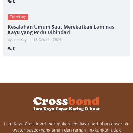
0
Trending:
Kesalahan Umum Saat Merekatkan Laminasi
Kayu yang Perlu Dihindari
by Lem Kayu
|
18 October 2024
0
Lem Kayu Crossbond merupakan lem kayu berbahan dasar air
(water based) yang aman dan ramah lingkungan tidak