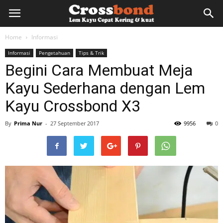
lemkayu.net
Home
Informasi
Informasi
Pengetahuan
Tips & Trik
–
Begini Cara Membuat Meja
Kayu Sederhana dengan Lem
Lem
Kayu Crossbond X3
By
Prima Nur
-
27 September 2017
9956
0
Kayu,
HPL,
Kertas,