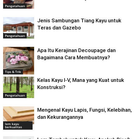
Pengetahuan
Jenis Sambungan Tiang Kayu untuk
Teras dan Gazebo
Pengetahuan
Apa Itu Kerajinan Decoupage dan
Bagaimana Cara Membuatnya?
Tips & Trik
Kelas Kayu I-V, Mana yang Kuat untuk
Konstruksi?
Pengetahuan
Mengenal Kayu Lapis, Fungsi, Kelebihan,
dan Kekurangannya
lem kayu
berkualitas