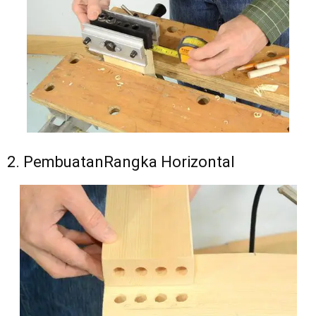
2. PembuatanRangka Horizontal