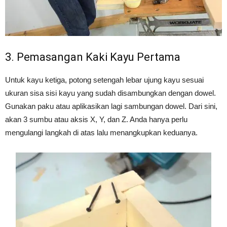
3. Pemasangan Kaki Kayu Pertama
Untuk kayu ketiga, potong setengah lebar ujung kayu sesuai
ukuran sisa sisi kayu yang sudah disambungkan dengan dowel.
Gunakan paku atau aplikasikan lagi sambungan dowel. Dari sini,
akan 3 sumbu atau aksis X, Y, dan Z. Anda hanya perlu
mengulangi langkah di atas lalu menangkupkan keduanya.