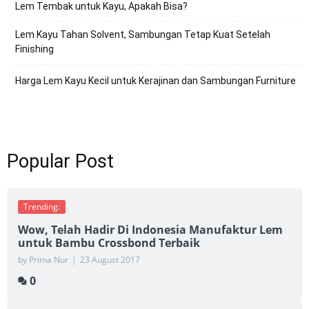
Lem Tembak untuk Kayu, Apakah Bisa?
Lem Kayu Tahan Solvent, Sambungan Tetap Kuat Setelah
Finishing
Harga Lem Kayu Kecil untuk Kerajinan dan Sambungan Furniture
Popular Post
Trending:
Wow, Telah Hadir Di Indonesia Manufaktur Lem
untuk Bambu Crossbond Terbaik
by Prima Nur
|
23 August 2017
0