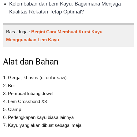
Kelembaban dan Lem Kayu: Bagaimana Menjaga
Kualitas Rekatan Tetap Optimal?
Baca Juga :
Begini Cara Membuat Kursi Kayu
Menggunakan Lem Kayu
Alat dan Bahan
1. Gergaji khusus (circular saw)
2. Bor
3. Pembuat lubang dowel
4. Lem Crossbond X3
5. Clamp
6. Perlengkapan kayu biasa lainnya
7. Kayu yang akan dibuat sebagai meja