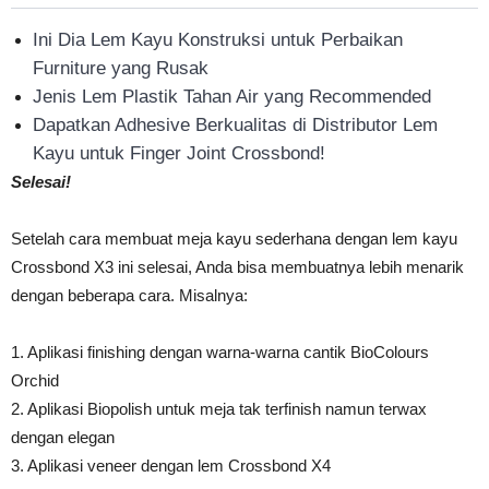
Ini Dia Lem Kayu Konstruksi untuk Perbaikan
Furniture yang Rusak
Jenis Lem Plastik Tahan Air yang Recommended
Dapatkan Adhesive Berkualitas di Distributor Lem
Kayu untuk Finger Joint Crossbond!
Selesai!
Setelah cara membuat meja kayu sederhana dengan lem kayu
Crossbond X3 ini selesai, Anda bisa membuatnya lebih menarik
dengan beberapa cara. Misalnya:
1. Aplikasi finishing dengan warna-warna cantik BioColours
Orchid
2. Aplikasi Biopolish untuk meja tak terfinish namun terwax
dengan elegan
3. Aplikasi veneer dengan lem Crossbond X4