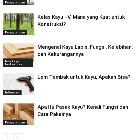
Pengetahuan
Kelas Kayu I-V, Mana yang Kuat untuk
Konstruksi?
Pengetahuan
Mengenal Kayu Lapis, Fungsi, Kelebihan,
dan Kekurangannya
lem kayu
berkualitas
Lem Tembak untuk Kayu, Apakah Bisa?
Informasi
Apa Itu Pasak Kayu? Kenali Fungsi dan
Cara Pakainya
Pengetahuan