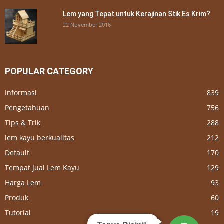
Lem yang Tepat untuk Kerajinan Stik Es Krim?
22 November 2016
POPULAR CATEGORY
Informasi
839
Pengetahuan
756
Tips & Trik
288
lem kayu berkualitas
212
Default
170
Tempat Jual Lem Kayu
129
Harga Lem
93
Produk
60
Tutorial
19
Tanya Disini!