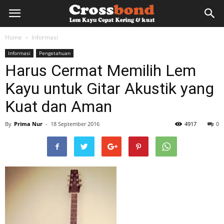
lemkayu.net
Home
Informasi
Informasi
Pengetahuan
–
Harus Cermat Memilih Lem
Kayu untuk Gitar Akustik yang
Lem
Kuat dan Aman
By
Prima Nur
-
18 September 2016
4917
0
Kayu,
HPL,
Kertas,