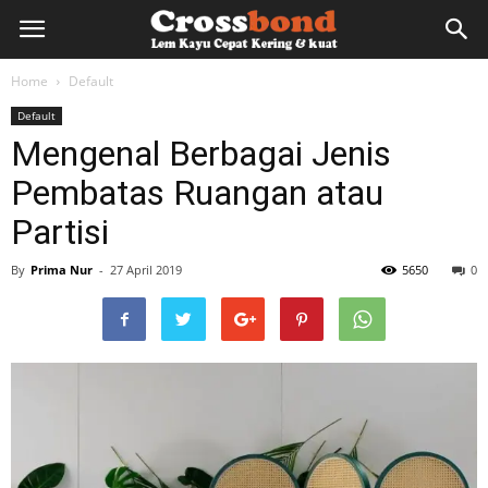
lemkayu.net
Home
Default
Default
–
Mengenal Berbagai Jenis
Pembatas Ruangan atau
Lem
Partisi
By
Prima Nur
-
27 April 2019
5650
0
Kayu,
HPL,
Kertas,