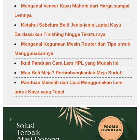
Mengenal Veneer Kayu Mahoni dari Harga sampai
Lemnya
Ketahui Sebelum Beli! Jenis-jenis Lantai Kayu
Berdasarkan Finishing hingga Teksturnya
Mengenal Kegunaan Mesin Router dan Tips untuk
Menggunakannya
Ikuti Panduan Cara Lem HPL yang Mudah Ini
Mau Beli Meja? Pertimbangkanlah Meja Sudut!
Panduan Memilih dan Cara Menggunakan Lem
untuk Kayu yang Tepat