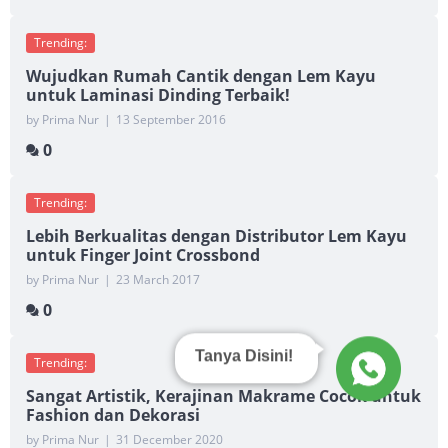
Trending:
Wujudkan Rumah Cantik dengan Lem Kayu
untuk Laminasi Dinding Terbaik!
by Prima Nur
|
13 September 2016
0
Trending:
Lebih Berkualitas dengan Distributor Lem Kayu
untuk Finger Joint Crossbond
by Prima Nur
|
23 March 2017
0
Tanya Disini!
Trending:
Sangat Artistik, Kerajinan Makrame Cocok untuk
Fashion dan Dekorasi
by Prima Nur
|
31 December 2020