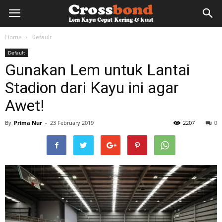
lemkayu.net
Home
Default
Default
–
Gunakan Lem untuk Lantai
Stadion dari Kayu ini agar
Lem
Awet!
By
Prima Nur
-
23 February 2019
2207
0
Kayu,
HPL,
Kertas,