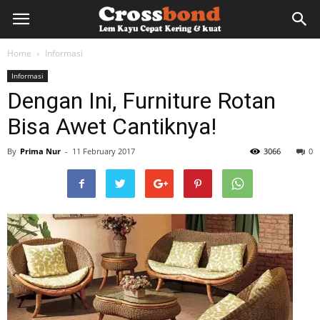
lemkayu.net
Home
Informasi
Informasi
–
Dengan Ini, Furniture Rotan
Bisa Awet Cantiknya!
Lem
By
Prima Nur
-
11 February 2017
3066
0
Kayu,
HPL,
Kertas,