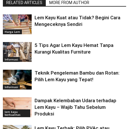
RELATED ARTICLES
MORE FROM AUTHOR
Lem Kayu Kuat atau Tidak? Begini Cara
Mengeceknya Sendiri
Harga Lem
5 Tips Agar Lem Kayu Hemat Tanpa
Kurangi Kualitas Furniture
Informasi
Teknik Pengeleman Bambu dan Rotan:
Pilih Lem Kayu yang Tepat!
Informasi
Dampak Kelembaban Udara terhadap
Lem Kayu – Wajib Tahu Sebelum
lem kayu
Produksi
berkualitas
Lem Kayu Terbaik: Pilih PVAc atau