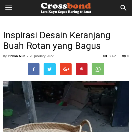
lemkayu.net
Inspirasi Desain Keranjang
–
Buah Rotan yang Bagus
By
Prima Nur
-
26 January 2022
3562
0
Lem
Kayu,
HPL,
Kertas,