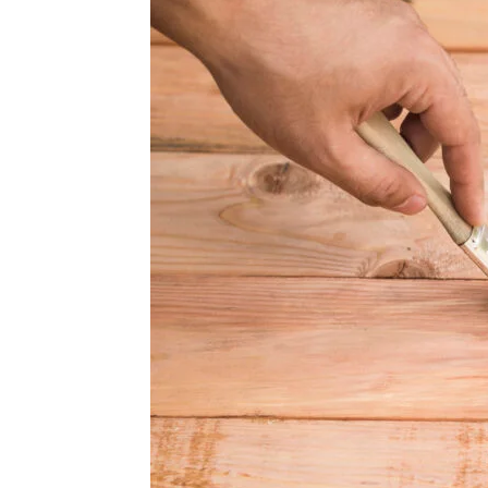
Vinyl
Cepat
Kering,
Kuat
&