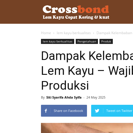
lemkayu.ne
Home
lem kayu berkualitas
Dampak Kelembaban U
–
lem kayu berkualitas
Pengetahuan
Produk
Dampak Kelemba
Lem
Lem Kayu – Waji
Produksi
Kayu,
By
Siti Syarifa Ahda Syifa
-
24 May 2025
HPL,
Share on Facebook
Tweet on Twitter
Kertas,