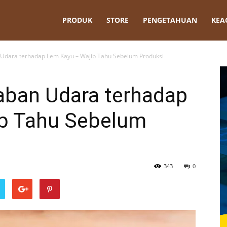
t
PRODUK
STORE
PENGETAHUAN
KEA
dara terhadap Lem Kayu – Wajib Tahu Sebelum Produksi
ban Udara terhadap
b Tahu Sebelum
343
0