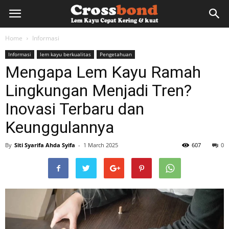
lemkayu.net
Home
Informasi
Informasi
lem kayu berkualitas
Pengetahuan
–
Mengapa Lem Kayu Ramah
Lingkungan Menjadi Tren?
Lem
Inovasi Terbaru dan
Keunggulannya
Kayu,
By
Siti Syarifa Ahda Syifa
-
1 March 2025
607
0
HPL,
Kertas,