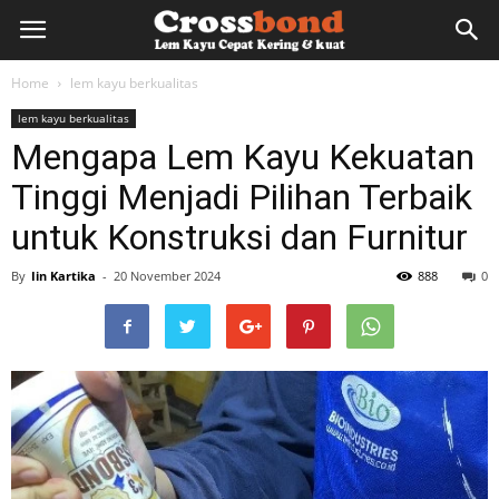
lemkayu.net
Home
lem kayu berkualitas
lem kayu berkualitas
–
Mengapa Lem Kayu Kekuatan
Tinggi Menjadi Pilihan Terbaik
Lem
untuk Konstruksi dan Furnitur
By
Iin Kartika
-
20 November 2024
888
0
Kayu,
HPL,
Kertas,