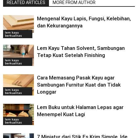
RELATED ARTICLES
MORE FROM AUTHOR
Mengenal Kayu Lapis, Fungsi, Kelebihan,
dan Kekurangannya
lem kayu
berkualitas
Lem Kayu Tahan Solvent, Sambungan
Tetap Kuat Setelah Finishing
lem kayu
berkualitas
Cara Memasang Pasak Kayu agar
Sambungan Furnitur Kuat dan Tidak
lem kayu
Longgar
berkualitas
Lem Buku untuk Halaman Lepas agar
Menempel Kuat Lagi
lem kayu
berkualitas
7 Miniatur dari Stik Es Krim Simple, Ide