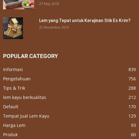
27 May 2018
Lem yang Tepat untuk Kerajinan Stik Es Krim?
22 November 2016
POPULAR CATEGORY
Informasi
839
Pengetahuan
756
Tips & Trik
288
lem kayu berkualitas
212
Default
170
Tempat Jual Lem Kayu
129
Harga Lem
93
Produk
60