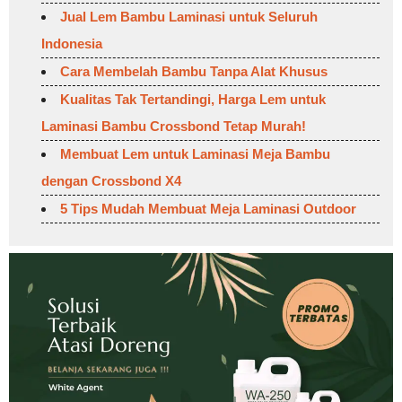
Jual Lem Bambu Laminasi untuk Seluruh
Indonesia
Cara Membelah Bambu Tanpa Alat Khusus
Kualitas Tak Tertandingi, Harga Lem untuk
Laminasi Bambu Crossbond Tetap Murah!
Membuat Lem untuk Laminasi Meja Bambu
dengan Crossbond X4
5 Tips Mudah Membuat Meja Laminasi Outdoor