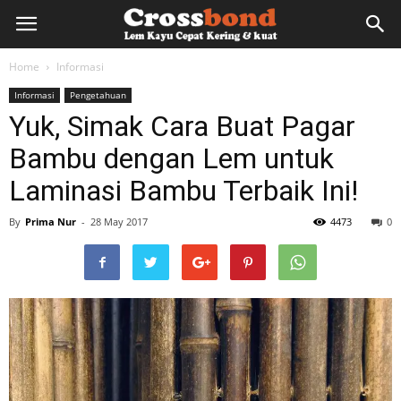
lemkayu.net
Home
Informasi
Informasi
Pengetahuan
–
Yuk, Simak Cara Buat Pagar
Bambu dengan Lem untuk
Lem
Laminasi Bambu Terbaik Ini!
By
Prima Nur
-
28 May 2017
4473
0
Kayu,
HPL,
Kertas,