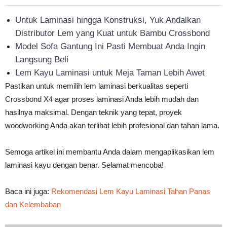
Untuk Laminasi hingga Konstruksi, Yuk Andalkan
Distributor Lem yang Kuat untuk Bambu Crossbond
Model Sofa Gantung Ini Pasti Membuat Anda Ingin
Langsung Beli
Lem Kayu Laminasi untuk Meja Taman Lebih Awet
Pastikan untuk memilih lem laminasi berkualitas seperti
Crossbond X4 agar proses laminasi Anda lebih mudah dan
hasilnya maksimal. Dengan teknik yang tepat, proyek
woodworking Anda akan terlihat lebih profesional dan tahan lama.
Semoga artikel ini membantu Anda dalam mengaplikasikan lem
laminasi kayu dengan benar. Selamat mencoba!
Baca ini juga:
Rekomendasi Lem Kayu Laminasi Tahan Panas
dan Kelembaban