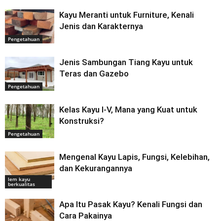
Kayu Meranti untuk Furniture, Kenali
Jenis dan Karakternya
Pengetahuan
Jenis Sambungan Tiang Kayu untuk
Teras dan Gazebo
Pengetahuan
Kelas Kayu I-V, Mana yang Kuat untuk
Konstruksi?
Pengetahuan
Mengenal Kayu Lapis, Fungsi, Kelebihan,
dan Kekurangannya
lem kayu
berkualitas
Apa Itu Pasak Kayu? Kenali Fungsi dan
Cara Pakainya