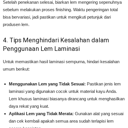
Setelah penekanan selesai, biarkan lem mengering sepenuhnya
sebelum melakukan proses finishing. Waktu pengeringan total
bisa bervariasi, jadi pastikan untuk mengikuti petunjuk dari
produsen lem.
4. Tips Menghindari Kesalahan dalam
Penggunaan Lem Laminasi
Untuk memastikan hasil laminasi sempurna, hindari kesalahan
umum berikut:
Menggunakan Lem yang Tidak Sesuai:
Pastikan jenis lem
laminasi yang digunakan cocok untuk material kayu Anda.
Lem khusus laminasi biasanya dirancang untuk menghasilkan
daya rekat yang kuat.
Aplikasi Lem yang Tidak Merata:
Gunakan alat yang sesuai
dan cek kembali apakah semua area sudah terlapisi lem