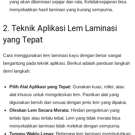
yang akan dilaminasi sejajar dan rata. Ketidaksejajaran bisa
menyebabkan hasil laminasi yang kurang sempurna.
2. Teknik Aplikasi Lem Laminasi
yang Tepat
Cara menggunakan lem laminasi kayu dengan benar sangat
bergantung pada teknik aplikasi. Berikut adalah panduan langkah
demi langkah:
Pilih Alat Aplikasi yang Tepat:
Gunakan kuas, roller, atau
alat khusus untuk mengoleskan lem. Pastikan alat yang
digunakan bersih dan sesuai dengan jenis lem yang dipakai.
Oleskan Lem Secara Merata:
Hindari pengolesan yang
terlalu tipis atau terlalu tebal. Lem yang tidak merata bisa
menyebabkan laminasi tidak melekat dengan sempurna.
Tunggu Waktu Lepas:
Beberapa lem laminasi membutuhkan