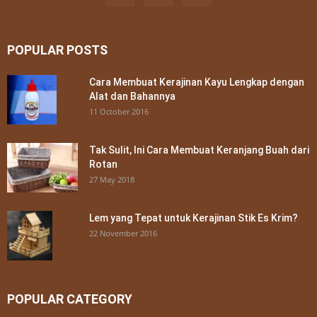
POPULAR POSTS
Cara Membuat Kerajinan Kayu Lengkap dengan
Alat dan Bahannya
11 October 2016
Tak Sulit, Ini Cara Membuat Keranjang Buah dari
Rotan
27 May 2018
Lem yang Tepat untuk Kerajinan Stik Es Krim?
22 November 2016
POPULAR CATEGORY