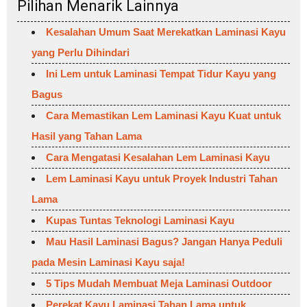
Pilihan Menarik Lainnya
Kesalahan Umum Saat Merekatkan Laminasi Kayu
yang Perlu Dihindari
Ini Lem untuk Laminasi Tempat Tidur Kayu yang
Bagus
Cara Memastikan Lem Laminasi Kayu Kuat untuk
Hasil yang Tahan Lama
Cara Mengatasi Kesalahan Lem Laminasi Kayu
Lem Laminasi Kayu untuk Proyek Industri Tahan
Lama
Kupas Tuntas Teknologi Laminasi Kayu
Mau Hasil Laminasi Bagus? Jangan Hanya Peduli
pada Mesin Laminasi Kayu saja!
5 Tips Mudah Membuat Meja Laminasi Outdoor
Perekat Kayu Laminasi Tahan Lama untuk