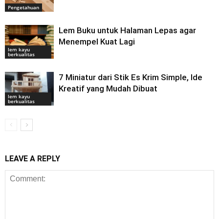
Pengetahuan
Lem Buku untuk Halaman Lepas agar
Menempel Kuat Lagi
lem kayu
berkualitas
7 Miniatur dari Stik Es Krim Simple, Ide
Kreatif yang Mudah Dibuat
lem kayu
berkualitas
LEAVE A REPLY