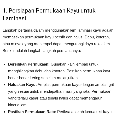
1. Persiapan Permukaan Kayu untuk
Laminasi
Langkah pertama dalam menggunakan lem laminasi kayu adalah
memastikan permukaan kayu bersih dan halus. Debu, kotoran,
atau minyak yang menempel dapat mengurangi daya rekat lem.
Berikut adalah langkah-langkah persiapannya:
Bersihkan Permukaan:
Gunakan kain lembab untuk
menghilangkan debu dan kotoran. Pastikan permukaan kayu
benar-benar kering sebelum melanjutkan.
Haluskan Kayu:
Amplas permukaan kayu dengan amplas grit
yang sesuai untuk mendapatkan hasil yang rata. Permukaan
yang terlalu kasar atau terlalu halus dapat memengaruhi
kinerja lem.
Pastikan Permukaan Rata:
Periksa apakah kedua sisi kayu