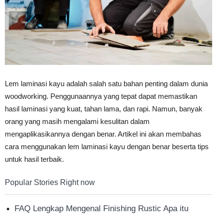
Vinyl
Cepat
Lem laminasi kayu adalah salah satu bahan penting dalam dunia
woodworking. Penggunaannya yang tepat dapat memastikan
hasil laminasi yang kuat, tahan lama, dan rapi. Namun, banyak
Kering,
orang yang masih mengalami kesulitan dalam
mengaplikasikannya dengan benar. Artikel ini akan membahas
cara menggunakan lem laminasi kayu dengan benar beserta tips
Kuat
untuk hasil terbaik.
Popular Stories Right now
&
FAQ Lengkap Mengenal Finishing Rustic Apa itu