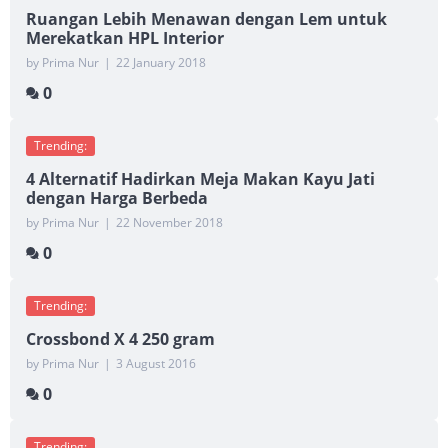
Ruangan Lebih Menawan dengan Lem untuk
Merekatkan HPL Interior
by Prima Nur
|
22 January 2018
0
Trending:
4 Alternatif Hadirkan Meja Makan Kayu Jati
dengan Harga Berbeda
by Prima Nur
|
22 November 2018
0
Trending:
Crossbond X 4 250 gram
by Prima Nur
|
3 August 2016
0
Trending: