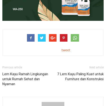
tweet
Previous article
Next article
Lem Kayu Ramah Lingkungan
7 Lem Kayu Paling Kuat untuk
untuk Rumah Sehat dan
Furniture dan Konstruksi
Nyaman