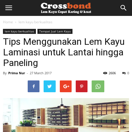
lemkayu.net
Home
lem kayu berkualitas
lem kayu berkualitas
Tempat Jual Lem Kayu
–
Tips Menggunakan Lem Kayu
Laminasi untuk Lantai hingga
Lem
Paneling
By
Prima Nur
-
27 March 2017
2606
0
Kayu,
HPL,
Kertas,