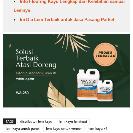
Info Flooring Kayu Lengkap dari Kelebihan sampai
Lemnya
Ini Dia Lem Terbaik untuk Jasa Pasang Parket
TAGS
distributor lem kayu
lem kayu laminasi
lem kayu untuk panel
lem kayu untuk veneer
lem kayu x4