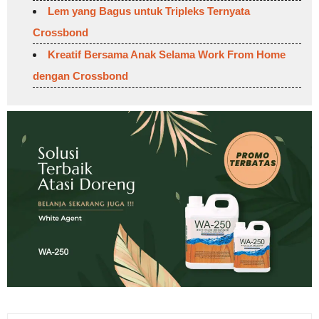
Lem yang Bagus untuk Tripleks Ternyata
Crossbond
Kreatif Bersama Anak Selama Work From Home
dengan Crossbond