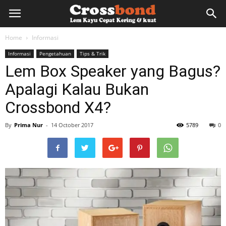
lemkayu.net
Home
Informasi
Informasi
Pengetahuan
Tips & Trik
–
Lem Box Speaker yang Bagus?
Apalagi Kalau Bukan
Lem
Crossbond X4?
By
Prima Nur
-
14 October 2017
5789
0
Kayu,
HPL,
Kertas,