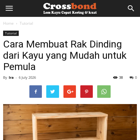
lemkayu.net
Home
Tutorial
Tutorial
–
Cara Membuat Rak Dinding
dari Kayu yang Mudah untuk
Lem
Pemula
By
Ira
-
6 July 2026
38
0
Kayu,
HPL,
Kertas,