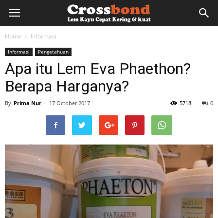
lemkayu.net
Home
Informasi
Informasi
Pengetahuan
–
Apa itu Lem Eva Phaethon?
Berapa Harganya?
Lem
By
Prima Nur
-
17 October 2017
5718
0
Kayu,
HPL,
Kertas,