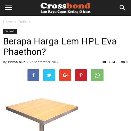
lemkayu.net
Home
Default
Default
–
Berapa Harga Lem HPL Eva
Phaethon?
Lem
By
Prima Nur
-
22 September 2017
3524
0
Kayu,
HPL,
Kertas,