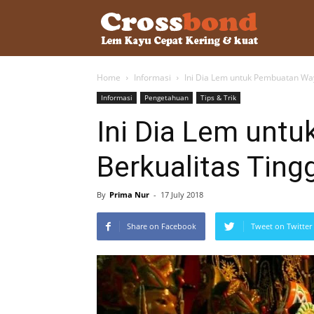
lemkayu.ne
Home
Informasi
Ini Dia Lem untuk Pembuatan Way
–
Informasi
Pengetahuan
Tips & Trik
Ini Dia Lem unt
Lem
Berkualitas Tingg
Kayu,
By
Prima Nur
-
17 July 2018
Share on Facebook
Tweet on Twitter
HPL,
Kertas,