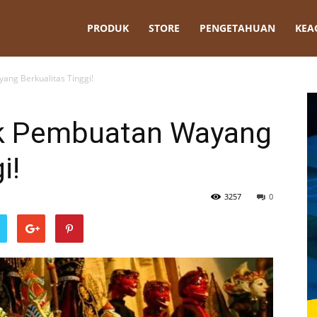
t
PRODUK
STORE
PENGETAHUAN
KEA
ang Berkualitas Tinggi!
uk Pembuatan Wayang
i!
3257
0