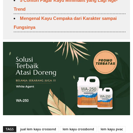
5 Contoh Pagar Kayu Minimalis yang Lagi Nge-
Trend
Mengenal Kayu Cempaka dari Karakter sampai
Fungsinya
TAGS
jual lem kayu crossond
lem kayu crossbond
lem kayu pvac