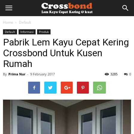
lemkayu.net
Home
Default
Default
Informasi
Produk
–
Pabrik Lem Kayu Cepat Kering
Crossbond Untuk Kusen
Lem
Rumah
By
Prima Nur
-
9 February 2017
3285
0
Kayu,
HPL,
Kertas,