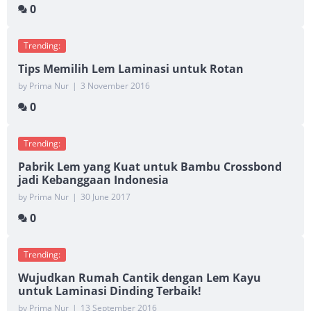
0
Trending:
Tips Memilih Lem Laminasi untuk Rotan
by Prima Nur
|
3 November 2016
0
Trending:
Pabrik Lem yang Kuat untuk Bambu Crossbond
jadi Kebanggaan Indonesia
by Prima Nur
|
30 June 2017
0
Trending:
Wujudkan Rumah Cantik dengan Lem Kayu
untuk Laminasi Dinding Terbaik!
by Prima Nur
|
13 September 2016