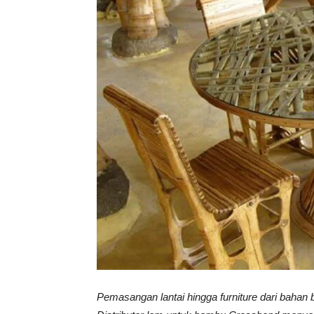
Vinyl
Cepat
Kering,
Kuat
&
Pemasangan lantai hingga furniture dari baha