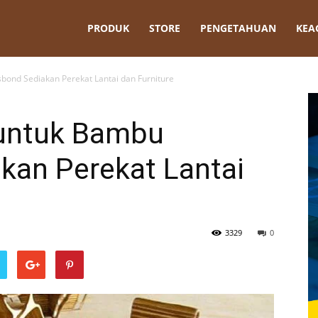
t
PRODUK
STORE
PENGETAHUAN
KEA
bond Sediakan Perekat Lantai dan Furniture
 untuk Bambu
kan Perekat Lantai
3329
0