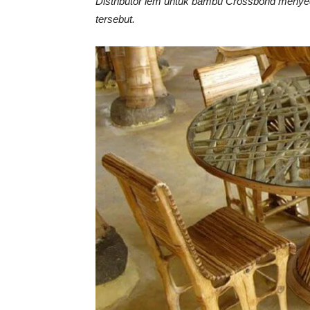
Distributor lem untuk bambu Crossbond menye
Tahan
tersebut.
Lama