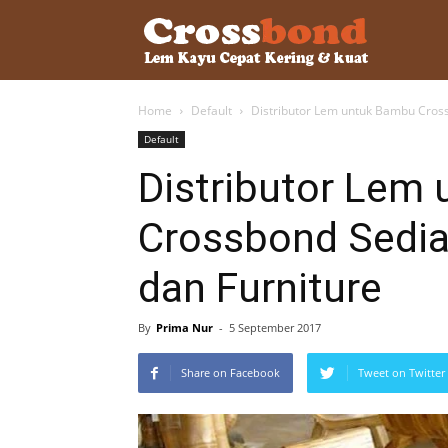
lemkayu.ne
Home
Default
Distributor Lem untuk Bambu Cross
–
Default
Distributor Lem
Lem
Crossbond Sedia
dan Furniture
Kayu,
By
Prima Nur
-
5 September 2017
HPL,
Share on Facebook
Tweet on Twitter
Kertas,