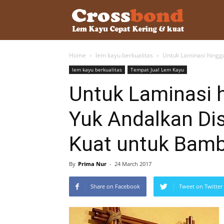
lemkayu.ne
Home
lem kayu berkualitas
Untuk Laminasi hingga
–
lem kayu berkualitas
Tempat Jual Lem Kayu
Untuk Laminasi h
Lem
Yuk Andalkan Di
Kuat untuk Bam
Kayu,
By
Prima Nur
-
24 March 2017
HPL,
Share on Facebook
Tweet on Twitter
Kertas,