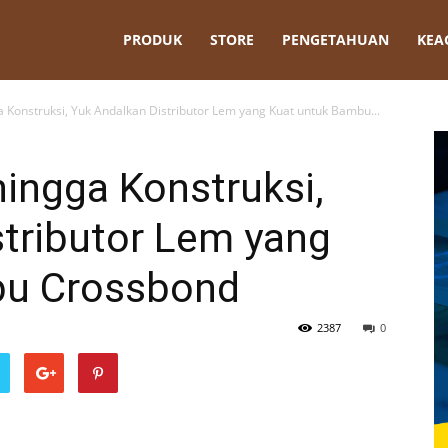
t
PRODUK
STORE
PENGETAHUAN
KEA
 Konstruksi, Yuk Andalkan Distributor Lem yang Kuat untuk Bambu...
ingga Konstruksi,
stributor Lem yang
bu Crossbond
2387
0