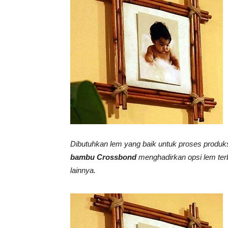
Vinyl
Cepat
Kering,
Dibutuhkan lem yang baik untuk proses produ
bambu Crossbond
menghadirkan opsi lem ter
Kuat
lainnya.
&