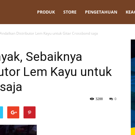
t
PRODUK
STORE
PENGETAHUAN
KEA
ndalkan Distributor Lem Kayu untuk Gitar Crossbond saja
yak, Sebaiknya
butor Lem Kayu untuk
saja
3288
0