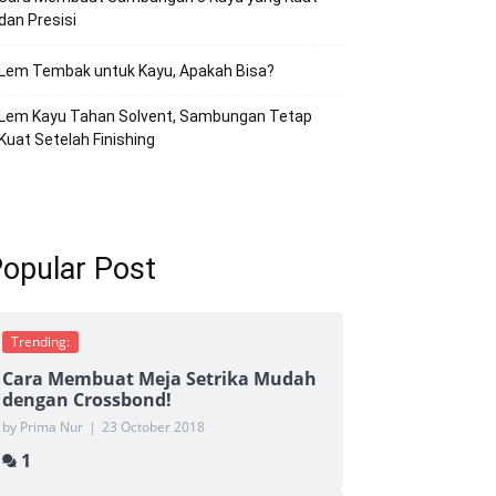
dan Presisi
Lem Tembak untuk Kayu, Apakah Bisa?
Lem Kayu Tahan Solvent, Sambungan Tetap
Kuat Setelah Finishing
opular Post
Trending:
Cara Membuat Meja Setrika Mudah
dengan Crossbond!
by Prima Nur
|
23 October 2018
1