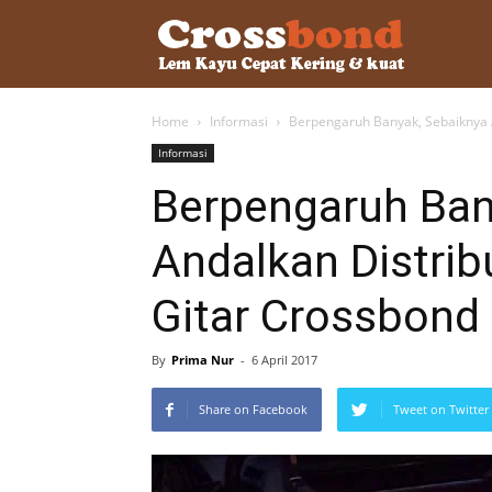
lemkayu.ne
Home
Informasi
Berpengaruh Banyak, Sebaiknya A
–
Informasi
Berpengaruh Ban
Lem
Andalkan Distri
Gitar Crossbond 
Kayu,
By
Prima Nur
-
6 April 2017
HPL,
Share on Facebook
Tweet on Twitter
Kertas,