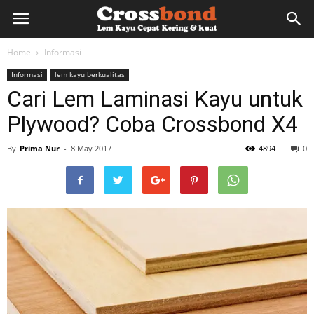
lemkayu.net
Home
Informasi
Informasi
lem kayu berkualitas
–
Cari Lem Laminasi Kayu untuk
Plywood? Coba Crossbond X4
Lem
By
Prima Nur
-
8 May 2017
4894
0
Kayu,
HPL,
Kertas,