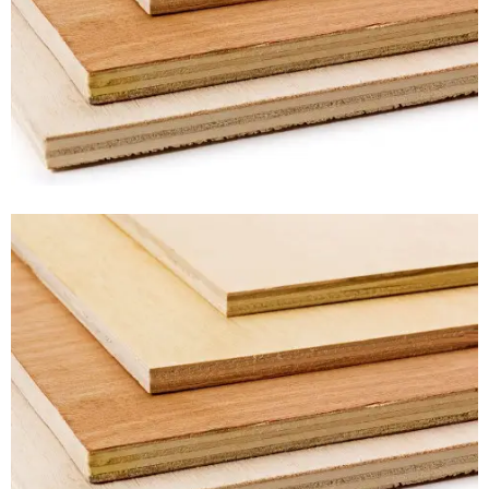
Vinyl
Cepat
Kering,
Kuat
&