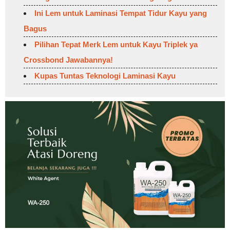
Ini Lem untuk Laminasi Tempat Tidur Kayu yang
Bagus
Pilihan Tepat Merk Lem untuk Kayu Triplek ya
Crossbond Jawabannya!
Kupas Tuntas Teknologi Laminasi Kayu