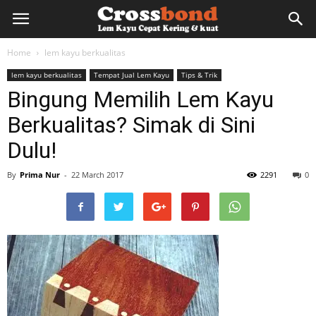
lemkayu.net
Home
lem kayu berkualitas
lem kayu berkualitas
Tempat Jual Lem Kayu
Tips & Trik
–
Bingung Memilih Lem Kayu
Berkualitas? Simak di Sini
Lem
Dulu!
By
Prima Nur
-
22 March 2017
2291
0
Kayu,
HPL,
Kertas,