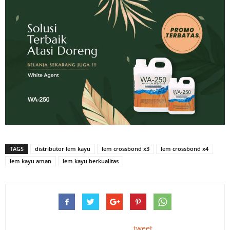
TAGS
distributor lem kayu
lem crossbond x3
lem crossbond x4
lem kayu aman
lem kayu berkualitas
tweet