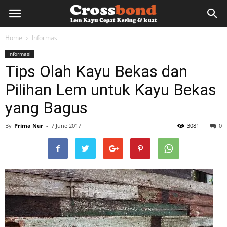
lemkayu.net
Home
Informasi
Informasi
–
Tips Olah Kayu Bekas dan
Pilihan Lem untuk Kayu Bekas
Lem
yang Bagus
By
Prima Nur
-
7 June 2017
3081
0
Kayu,
HPL,
Kertas,