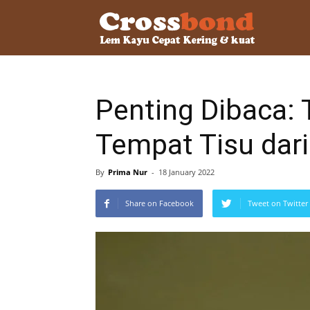
lemkayu.ne
–
Penting Dibaca:
Tempat Tisu dar
Lem
By
Prima Nur
-
18 January 2022
Kayu,
Share on Facebook
Tweet on Twitter
HPL,
Kertas,