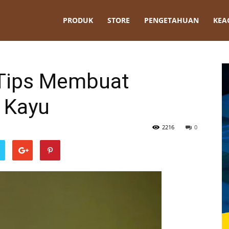
t
PRODUK
STORE
PENGETAHUAN
KEA
 Tips Membuat
i Kayu
2216
0