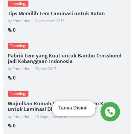
Trending:
Tips Memilih Lem Laminasi untuk Rotan
by Prima Nur
|
3 November 2016
0
Trending:
Pabrik Lem yang Kuat untuk Bambu Crossbond
jadi Kebanggaan Indonesia
by Prima Nur
|
30 June 2017
0
Trending:
Wujudkan Rumah Cantik dengan Lem Kayu
Tanya Disini!
untuk Laminasi Dinding Terbaik!
by Prima Nur
|
13 September 2016
0