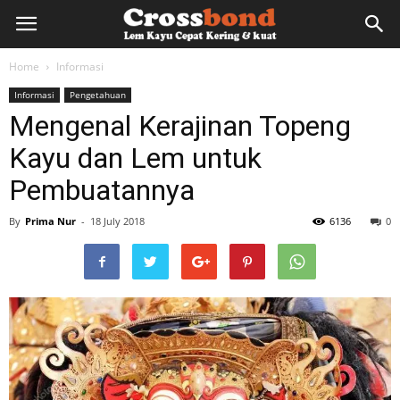
lemkayu.net
Home
Informasi
Informasi
Pengetahuan
–
Mengenal Kerajinan Topeng
Kayu dan Lem untuk
Lem
Pembuatannya
By
Prima Nur
-
18 July 2018
6136
0
Kayu,
HPL,
Kertas,