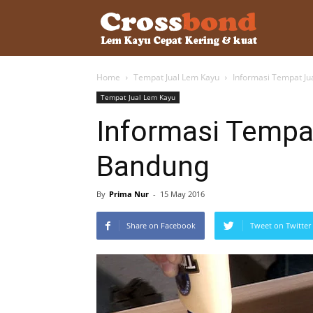
lemkayu.ne
Home
Tempat Jual Lem Kayu
Informasi Tempat J
–
Tempat Jual Lem Kayu
Informasi Tempa
Lem
Bandung
Kayu,
By
Prima Nur
-
15 May 2016
Share on Facebook
Tweet on Twitter
HPL,
Kertas,