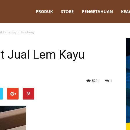
t
PRODUK
STORE
PENGETAHUAN
KEA
ual Lem Kayu Bandung
t Jual Lem Kayu
5241
1