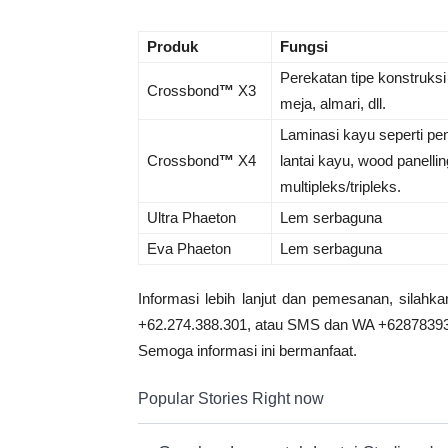
Produk
Fungsi
Perekatan tipe konstruksi 
Crossbond
™
X3
meja, almari, dll.
Laminasi kayu seperti p
Crossbond
™
X4
lantai kayu, wood panellin
multipleks/tripleks.
Ultra Phaeton
Lem serbaguna
Eva Phaeton
Lem serbaguna
Informasi lebih lanjut dan pemesanan, silahkan 
+62.274.388.301, atau SMS dan WA +6287839
Semoga informasi ini bermanfaat.
Popular Stories Right now