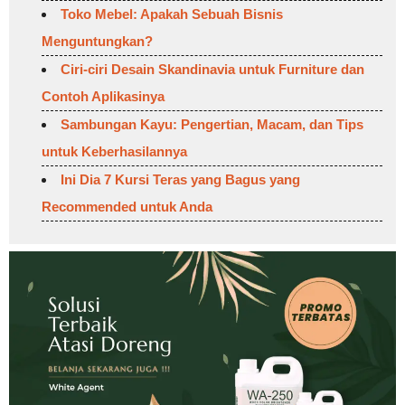
Toko Mebel: Apakah Sebuah Bisnis
Menguntungkan?
Ciri-ciri Desain Skandinavia untuk Furniture dan
Contoh Aplikasinya
Sambungan Kayu: Pengertian, Macam, dan Tips
untuk Keberhasilannya
Ini Dia 7 Kursi Teras yang Bagus yang
Recommended untuk Anda