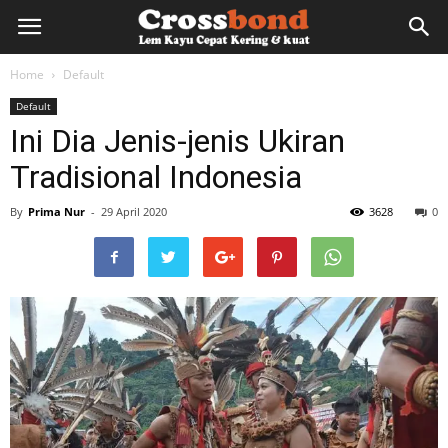
lemkayu.net
Home
Default
Default
–
Ini Dia Jenis-jenis Ukiran
Tradisional Indonesia
Lem
By
Prima Nur
-
29 April 2020
3628
0
Kayu,
HPL,
Kertas,