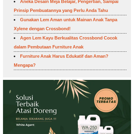
Aneka Desain Meja Belajar, Pengertian, Sampai
Prinsip Pembuatannya yang Perlu Anda Tahu
Gunakan Lem Aman untuk Mainan Anak Tanpa
Xylene dengan Crossbond!
Agen Lem Kayu Berkualitas Crossbond Cocok
dalam Pembutaan Furniture Anak
Furniture Anak Harus Edukatif dan Aman?
Mengapa?