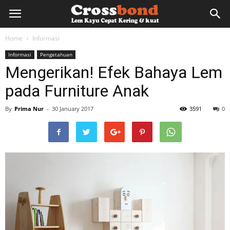
lemkayu.net
Home
Informasi
Informasi
Pengetahuan
–
Mengerikan! Efek Bahaya Lem
pada Furniture Anak
Lem
By
Prima Nur
-
30 January 2017
3591
0
Kayu,
HPL,
Kertas,