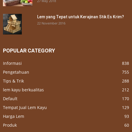
27 May 2018
Lem yang Tepat untuk Kerajinan Stik Es Krim?
22 November 2016
POPULAR CATEGORY
Informasi
838
Pengetahuan
755
Tips & Trik
288
lem kayu berkualitas
212
Default
170
Tempat Jual Lem Kayu
129
Harga Lem
93
Produk
60