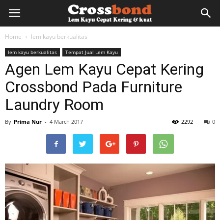
lemkayu.net
Home
lem kayu berkualitas
lem kayu berkualitas
Tempat Jual Lem Kayu
–
Agen Lem Kayu Cepat Kering
Crossbond Pada Furniture
Lem
Laundry Room
By
Prima Nur
-
4 March 2017
2292
0
Kayu,
HPL,
Kertas,