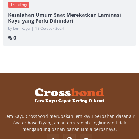
Trending:
Kesalahan Umum Saat Merekatkan Laminasi
Kayu yang Perlu Dihindari
by Lem Kayu
|
18 October 2024
0
Lem Kayu Crossbond merupakan lem kayu berbahan dasar air
(water based) yang aman dan ramah lingkungan tidak
mengandung bahan-bahan kimia berbahaya.