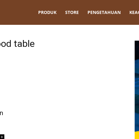
t
PRODUK
STORE
PENGETAHUAN
KEA
od table
n
0