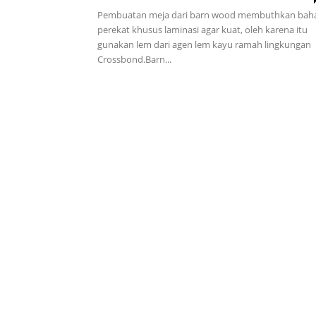
Pembuatan meja dari barn wood membuthkan bah
perekat khusus laminasi agar kuat, oleh karena itu
gunakan lem dari agen lem kayu ramah lingkungan
Vinyl
Crossbond.Barn...
Cepat
Kering,
Kuat
&