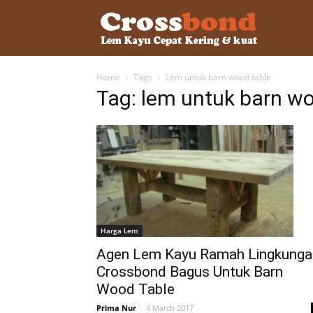
lemkayu.ne
Home
Tags
Lem untuk barn wood table
–
Tag: lem untuk barn wo
Lem
Kayu,
Harga Lem
HPL,
Agen Lem Kayu Ramah Lingkunga
Crossbond Bagus Untuk Barn
Wood Table
Kertas,
Prima Nur
-
4 March 2017