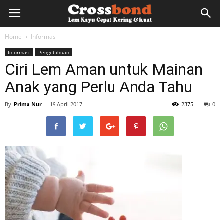
lemkayu.net
Home
Informasi
Informasi
Pengetahuan
–
Ciri Lem Aman untuk Mainan
Anak yang Perlu Anda Tahu
Lem
By
Prima Nur
-
19 April 2017
2375
0
Kayu,
HPL,
Kertas,