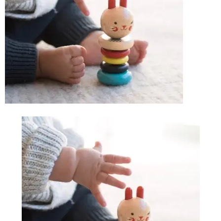
Vinyl
Cepat
Kering,
Kuat
&