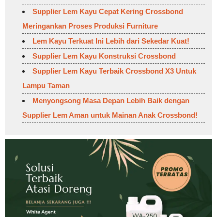
Supplier Lem Kayu Cepat Kering Crossbond
Meringankan Proses Produksi Furniture
Lem Kayu Terkuat Ini Lebih dari Sekedar Kuat!
Supplier Lem Kayu Konstruksi Crossbond
Supplier Lem Kayu Terbaik Crossbond X3 Untuk
Lampu Taman
Menyongsong Masa Depan Lebih Baik dengan
Supplier Lem Aman untuk Mainan Anak Crossbond!