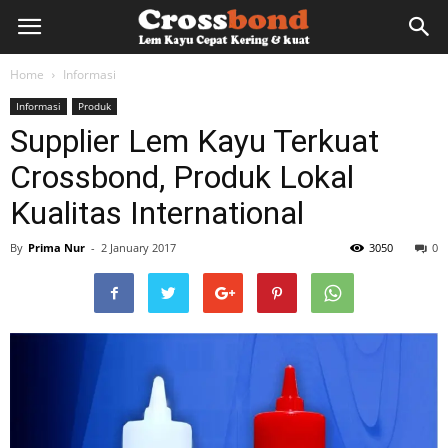
lemkayu.net
Home
Informasi
Informasi
Produk
–
Supplier Lem Kayu Terkuat
Crossbond, Produk Lokal
Lem
Kualitas International
By
Prima Nur
-
2 January 2017
3050
0
Kayu,
HPL,
Kertas,