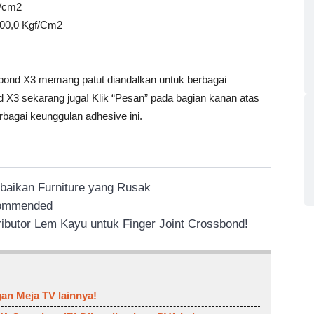
f/cm2
 300,0 Kgf/Cm2
sbond X3 memang patut diandalkan untuk berbagai
X3 sekarang juga! Klik “Pesan” pada bagian kanan atas
rbagai keunggulan adhesive ini.
rbaikan Furniture yang Rusak
ecommended
ributor Lem Kayu untuk Finger Joint Crossbond!
n Meja TV lainnya!