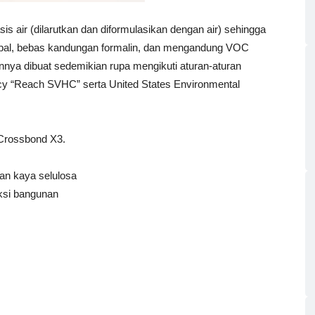
air (dilarutkan dan diformulasikan dengan air) sehingga
mbal, bebas kandungan formalin, dan mengandung VOC
nya dibuat sedemikian rupa mengikuti aturan-aturan
cy “Reach SVHC” serta United States Environmental
 Crossbond X3.
han kaya selulosa
uksi bangunan