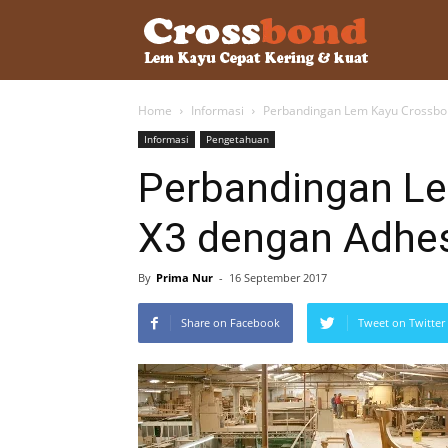
lemkayu.ne
Home
Informasi
Perbandingan Lem Kayu Crossbon
–
Informasi
Pengetahuan
Perbandingan L
Lem
X3 dengan Adhes
Kayu,
By
Prima Nur
-
16 September 2017
Share on Facebook
Tweet on Twitter
HPL,
Kertas,