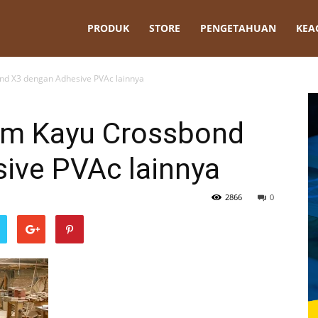
t
PRODUK
STORE
PENGETAHUAN
KEA
d X3 dengan Adhesive PVAc lainnya
em Kayu Crossbond
ive PVAc lainnya
2866
0