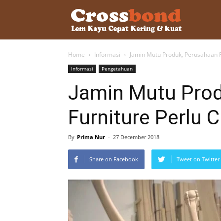
lemkayu.ne
Home
Informasi
Jamin Mutu Produk, Perusahaan F
–
Informasi
Pengetahuan
Jamin Mutu Prod
Lem
Furniture Perlu 
Kayu,
By
Prima Nur
-
27 December 2018
Share on Facebook
Tweet on Twitter
HPL,
Kertas,