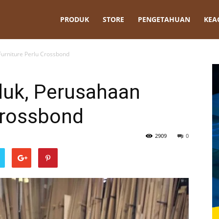
t
PRODUK
STORE
PENGETAHUAN
KEA
urniture Perlu Crossbond
uk, Perusahaan
Crossbond
2909
0