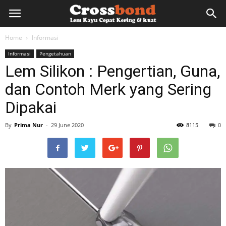
lemkayu.net
Home
Informasi
Informasi
Pengetahuan
–
Lem Silikon : Pengertian, Guna,
dan Contoh Merk yang Sering
Lem
Dipakai
By
Prima Nur
-
29 June 2020
8115
0
Kayu,
HPL,
Kertas,