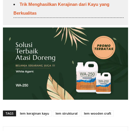
Trik Menghasilkan Kerajinan dari Kayu yang
Berkualitas
TAGS
lem kerajinan kayu
lem struktural
lem wooden craft