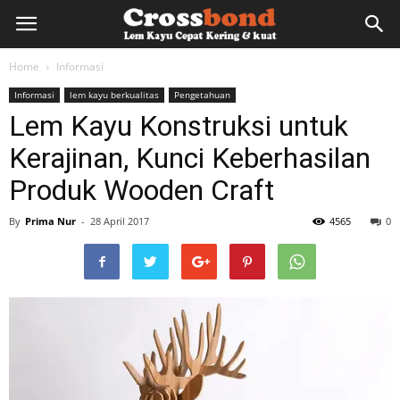
lemkayu.net
Home
Informasi
Informasi
lem kayu berkualitas
Pengetahuan
–
Lem Kayu Konstruksi untuk
Kerajinan, Kunci Keberhasilan
Lem
Produk Wooden Craft
By
Prima Nur
-
28 April 2017
4565
0
Kayu,
HPL,
Kertas,