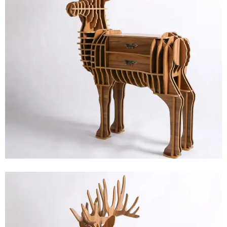
Vinyl
Cepat
Kering,
Kuat
&