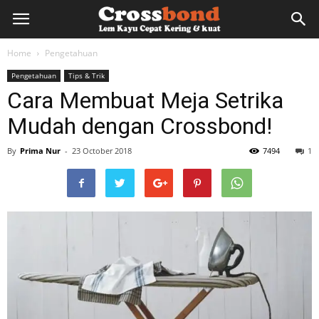
lemkayu.net
Home
Pengetahuan
Pengetahuan
Tips & Trik
–
Cara Membuat Meja Setrika
Mudah dengan Crossbond!
Lem
By
Prima Nur
-
23 October 2018
7494
1
Kayu,
HPL,
Kertas,