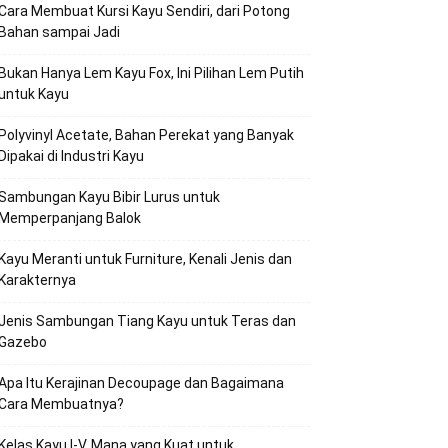
Cara Membuat Kursi Kayu Sendiri, dari Potong
Bahan sampai Jadi
Bukan Hanya Lem Kayu Fox, Ini Pilihan Lem Putih
untuk Kayu
Polyvinyl Acetate, Bahan Perekat yang Banyak
Dipakai di Industri Kayu
Sambungan Kayu Bibir Lurus untuk
Memperpanjang Balok
Kayu Meranti untuk Furniture, Kenali Jenis dan
Karakternya
Jenis Sambungan Tiang Kayu untuk Teras dan
Gazebo
Apa Itu Kerajinan Decoupage dan Bagaimana
Cara Membuatnya?
Kelas Kayu I-V, Mana yang Kuat untuk