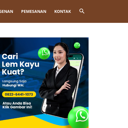
GENAN
PEMESANAN
KONTAK