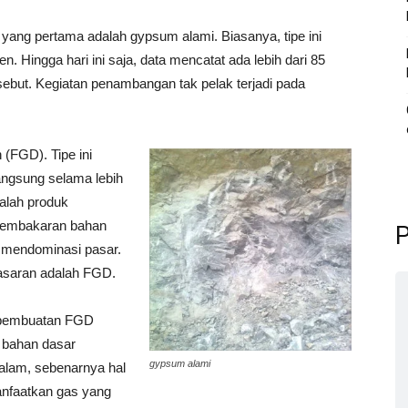
 yang pertama adalah gypsum alami. Biasanya, tipe ini
. Hingga hari ini saja, data mencatat ada lebih dari 85
sebut. Kegiatan penambangan tak pelak terjadi pada
 (FGD). Tipe ini
langsung selama lebih
alah produk
 pembakaran bahan
P
ng mendominasi pasar.
asaran adalah FGD.
 pembuatan FGD
a bahan dasar
gypsum alami
 alam, sebenarnya hal
nfaatkan gas yang