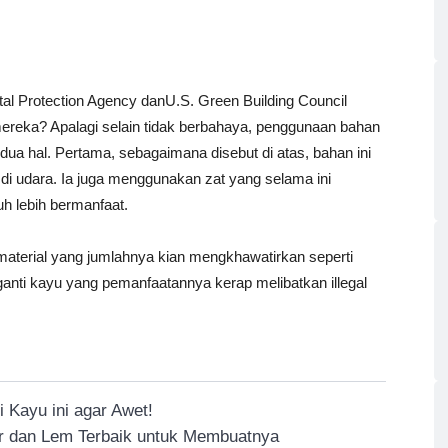
al Protection Agency danU.S. Green Building Council
reka? Apalagi selain tidak berbahaya, penggunaan bahan
ua hal. Pertama, sebagaimana disebut di atas, bahan ini
i udara. Ia juga menggunakan zat yang selama ini
h lebih bermanfaat.
material yang jumlahnya kian mengkhawatirkan seperti
ganti kayu yang pemanfaatannya kerap melibatkan illegal
 Kayu ini agar Awet!
or dan Lem Terbaik untuk Membuatnya