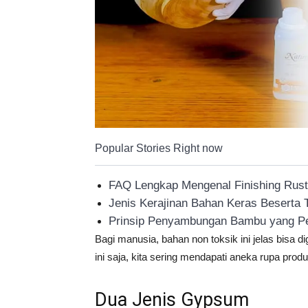
Popular Stories Right now
FAQ Lengkap Mengenal Finishing Rustic
Jenis Kerajinan Bahan Keras Beserta
Prinsip Penyambungan Bambu yang Pe
Bagi manusia, bahan non toksik ini jelas bisa 
ini saja, kita sering mendapati aneka rupa produ
Dua Jenis Gypsum