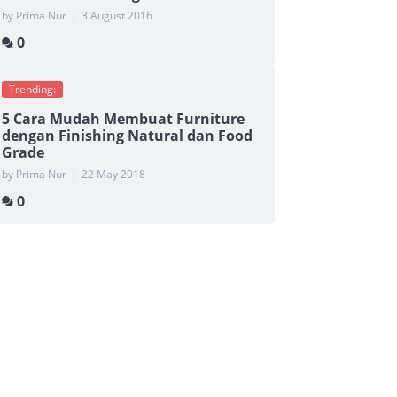
by Prima Nur
|
3 August 2016
0
Trending:
5 Cara Mudah Membuat Furniture
dengan Finishing Natural dan Food
Grade
by Prima Nur
|
22 May 2018
0