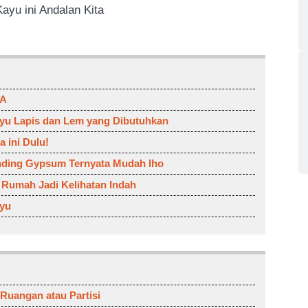
ayu ini Andalan Kita
VA
yu Lapis dan Lem yang Dibutuhkan
 ini Dulu!
nding Gypsum Ternyata Mudah lho
Rumah Jadi Kelihatan Indah
ayu
Ruangan atau Partisi