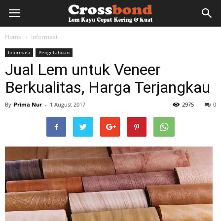
lemkayu.net
Home
Informasi
Informasi
Pengetahuan
–
Jual Lem untuk Veneer
Berkualitas, Harga Terjangkau
Lem
By
Prima Nur
-
1 August 2017
2975
0
Kayu,
HPL,
Kertas,