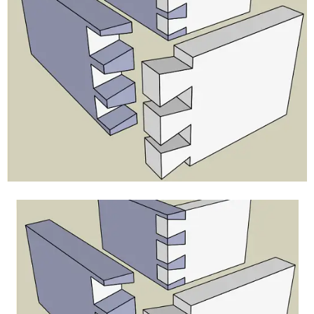
Vinyl
Cepat
Kering,
Kuat
&