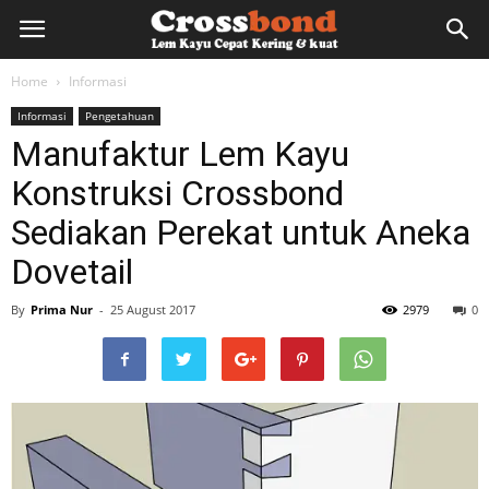
lemkayu.net
Home
Informasi
Informasi
Pengetahuan
–
Manufaktur Lem Kayu
Konstruksi Crossbond
Lem
Sediakan Perekat untuk Aneka
Dovetail
Kayu,
By
Prima Nur
-
25 August 2017
2979
0
HPL,
Kertas,