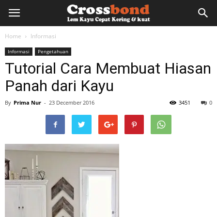
lemkayu.net
Home
Informasi
Informasi
Pengetahuan
–
Tutorial Cara Membuat Hiasan
Panah dari Kayu
Lem
By
Prima Nur
-
23 December 2016
3451
0
Kayu,
HPL,
Kertas,