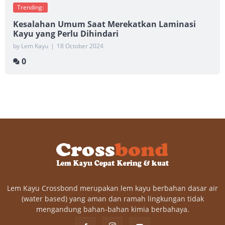
Trending:
Kesalahan Umum Saat Merekatkan Laminasi
Kayu yang Perlu Dihindari
by Lem Kayu
|
18 October 2024
0
Lem Kayu Crossbond merupakan lem kayu berbahan dasar air
(water based) yang aman dan ramah lingkungan tidak
mengandung bahan-bahan kimia berbahaya.