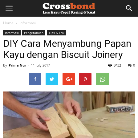
lemkayu.net
Home
Informasi
Informasi
Pengetahuan
Tips & Trik
–
DIY Cara Menyambung Papan
Kayu dengan Biscuit Joinery
Lem
By
Prima Nur
-
11 July 2017
8432
0
Kayu,
HPL,
Kertas,