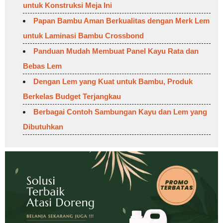
untuk Konstruksi Meja Ini
Papan Bambu Aman Berkualitas dengan Merk Lem
untuk Laminasi Bambu Crossbond
Panduan Mudah Membuat Panel Kayu Rata dan
Bebas Lem
Dengan Lem yang Kuat untuk Bambu, Produk
Berkelas Budget Terjangkau
Berbagai Contoh Sambungan Kayu dan Lem yang
Dibutuhkan